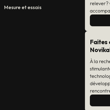
relever? 
Mesure et essais
accompa
Faites 
Novika
À la rech
stimulant
technolo
développ
rencontr