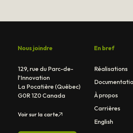
Nous joindre
En bref
129, rue du Parc-de-
Réalisations
l’Innovation
Documentati
La Pocatière (Québec)
À propos
G0R 1Z0 Canada
Carrières
Voir sur la carte
English